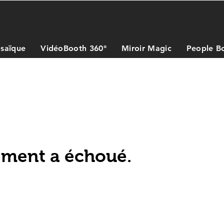
saïque
VidéoBooth 360°
Miroir Magic
People B
iement a échoué.