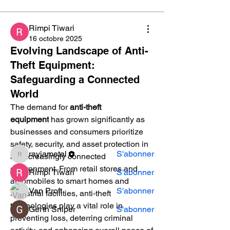
Rimpi Tiwari
16 octobre 2025
Evolving Landscape of Anti-
Theft Equipment:
À propos
Safeguarding a Connected
Bienvenue dans le groupe ! Vous
World
pouvez communiquer avec d'au
...
Lire plus
The demand for 
anti-theft 
equipment
 has grown significantly as 
businesses and consumers prioritize 
membres
safety, security, and asset protection in 
rayjametal
S'abonner
an increasingly connected 
rayjametal
environment. From retail stores and 
Rimpi Tiwari
S'abonner
automobiles to smart homes and 
Van Proft
S'abonner
industrial facilities, anti-theft 
technologies play a vital role in 
Gerth Sniper
S'abonner
preventing loss, deterring criminal 
Voir tous les membres (4)